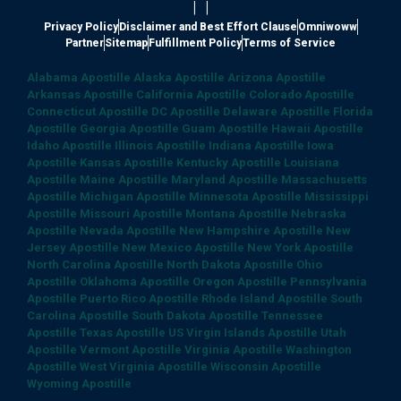
|
|
Privacy Policy
Disclaimer and Best Effort Clause
Omniwoww
Partner
Sitemap
Fulfillment Policy
Terms of Service
Alabama Apostille
Alaska Apostille
Arizona Apostille
Arkansas Apostille
California Apostille
Colorado Apostille
Connecticut Apostille
DC Apostille
Delaware Apostille
Florida
Apostille
Georgia Apostille
Guam Apostille
Hawaii Apostille
Idaho Apostille
Illinois Apostille
Indiana Apostille
Iowa
Apostille
Kansas Apostille
Kentucky Apostille
Louisiana
Apostille
Maine Apostille
Maryland Apostille
Massachusetts
Apostille
Michigan Apostille
Minnesota Apostille
Mississippi
Apostille
Missouri Apostille
Montana Apostille
Nebraska
Apostille
Nevada Apostille
New Hampshire Apostille
New
Jersey Apostille
New Mexico Apostille
New York Apostille
North Carolina Apostille
North Dakota Apostille
Ohio
Apostille
Oklahoma Apostille
Oregon Apostille
Pennsylvania
Apostille
Puerto Rico Apostille
Rhode Island Apostille
South
Carolina Apostille
South Dakota Apostille
Tennessee
Apostille
Texas Apostille
US Virgin Islands Apostille
Utah
Apostille
Vermont Apostille
Virginia Apostille
Washington
Apostille
West Virginia Apostille
Wisconsin Apostille
Wyoming Apostille