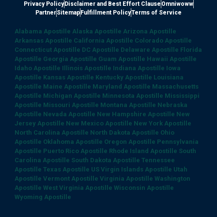
Privacy Policy
Disclaimer and Best Effort Clause
Omniwoww
Partner
Sitemap
Fulfillment Policy
Terms of Service
Alabama Apostille
Alaska Apostille
Arizona Apostille
Arkansas Apostille
California Apostille
Colorado Apostille
Connecticut Apostille
DC Apostille
Delaware Apostille
Florida
Apostille
Georgia Apostille
Guam Apostille
Hawaii Apostille
Idaho Apostille
Illinois Apostille
Indiana Apostille
Iowa
Apostille
Kansas Apostille
Kentucky Apostille
Louisiana
Apostille
Maine Apostille
Maryland Apostille
Massachusetts
Apostille
Michigan Apostille
Minnesota Apostille
Mississippi
Apostille
Missouri Apostille
Montana Apostille
Nebraska
Apostille
Nevada Apostille
New Hampshire Apostille
New
Jersey Apostille
New Mexico Apostille
New York Apostille
North Carolina Apostille
North Dakota Apostille
Ohio
Apostille
Oklahoma Apostille
Oregon Apostille
Pennsylvania
Apostille
Puerto Rico Apostille
Rhode Island Apostille
South
Carolina Apostille
South Dakota Apostille
Tennessee
Apostille
Texas Apostille
US Virgin Islands Apostille
Utah
Apostille
Vermont Apostille
Virginia Apostille
Washington
Apostille
West Virginia Apostille
Wisconsin Apostille
Wyoming Apostille