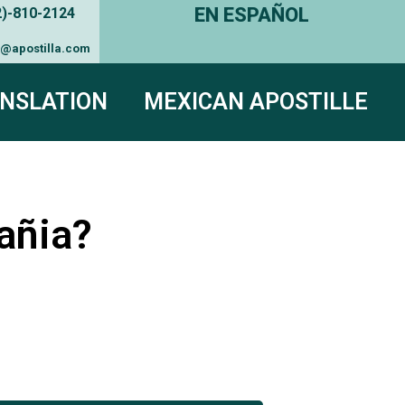
EN ESPAÑOL
2)-810-2124
e@apostilla.com
NSLATION
MEXICAN APOSTILLE
añia?