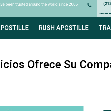
(21
es have been trusted around the world since
2005
servic
APOSTILLE
RUSH APOSTILLE
TRA
vicios Ofrece Su Comp