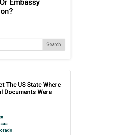
 Or Embassy
ion?
Search
ct The US State Where
nal Documents Were
ka
.
nsas
.
lorado
.