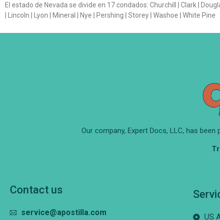
El estado de Nevada se divide en 17 condados: Churchill | Clark | Dougl
| Lincoln | Lyon | Mineral | Nye | Pershing | Storey | Washoe | White Pine
Our company, Expert Docs, LLC, has been 
Tr
Contact us
Servi
service@apostilla.com
US 