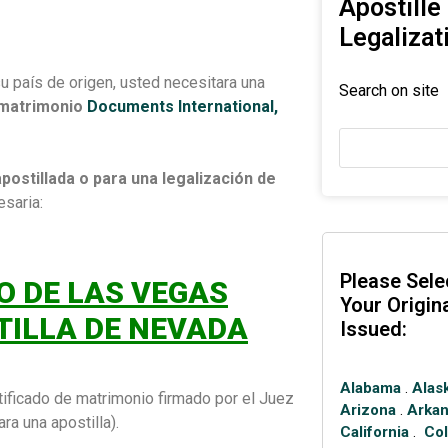
Apostille
Legalizat
su país de origen, usted necesitara una
Search on site
 matrimonio
Documents International,
postillada o para una legalización de
saria:
Please Sele
O DE LAS VEGAS
Your Origi
TILLA DE NEVADA
Issued:
Alabama
.
Alas
tificado de matrimonio firmado por el Juez
Arizona
.
Arka
a una apostilla).
California
.
Co