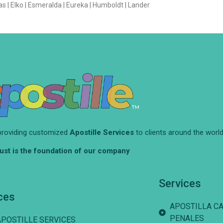
as | Elko | Esmeralda | Eureka | Humboldt | Lander
providing customized
Apostille Services
to clients around the world
ust is the foundation of our company
Services
ces
APOSTILLA C
PENALES
APOSTILLE SERVICES