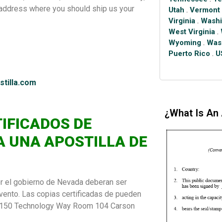
 address where you should ship us your
Utah
.
Vermont
Virginia
.
Washi
West Virginia
.
Wyoming
.
Was
Puerto Rico
.
U
tilla.com
¿What Is An 
IFICADOS DE
 UNA APOSTILLA DE
or el gobierno de Nevada deberan ser
evento. Las copias certificadas de pueden
s, 4150 Technology Way Room 104 Carson