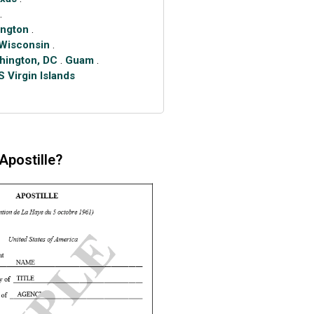
.
ngton
.
Wisconsin
.
hington, DC
.
Guam
.
S Virgin Islands
Apostille?