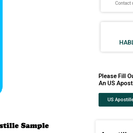
Contact 
HAB
Please Fill 
An US Aposti
US Apostill