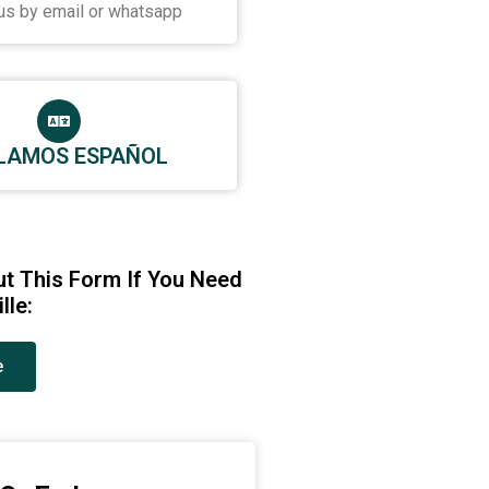
us by email or whatsapp
LAMOS ESPAÑOL
Out This Form If You Need
lle:
e