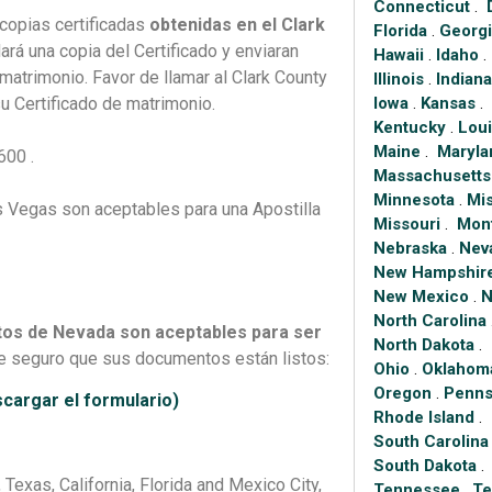
Connecticut
.
copias certificadas
obtenidas en el Clark
Florida
.
Georg
ará una copia del Certificado y enviaran
Hawaii
.
Idaho
.
u matrimonio. Favor de llamar al Clark County
Illinois
.
Indian
Iowa
.
Kansas
.
 su Certificado de matrimonio.
Kentucky
.
Loui
Maine
.
Maryla
600 .
Massachusetts
Minnesota
.
Mis
 Vegas son aceptables para una Apostilla
Missouri
.
Mon
Nebraska
.
Nev
New Hampshir
New Mexico
.
N
North Carolina
os de Nevada son aceptables para ser
North Dakota
.
e seguro que sus documentos están listos:
Ohio
.
Oklahom
Oregon
.
Penns
scargar el formulario)
Rhode Island
.
South Carolina
South Dakota
.
Texas, California, Florida and Mexico City,
Tennessee
.
Te