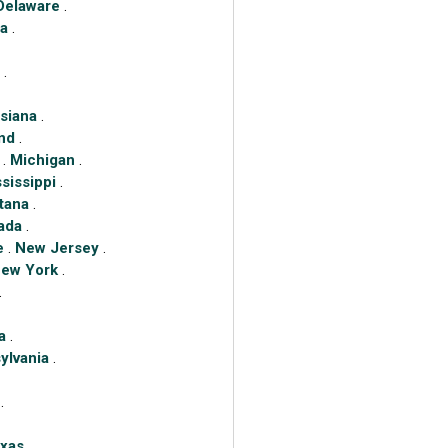
Delaware
.
ia
.
a
.
siana
.
nd
.
.
Michigan
.
sissippi
.
tana
.
ada
.
e
.
New Jersey
.
ew York
.
.
a
.
ylvania
.
.
xas
.