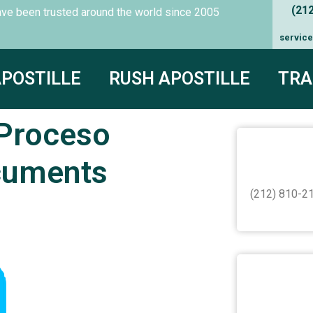
(21
es have been trusted around the world since
2005
servic
APOSTILLE
RUSH APOSTILLE
TRA
 Proceso
cuments
(212) 810-21