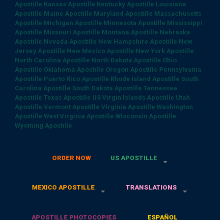
Apostille
Kansas Apostille
Kentucky Apostille
Louisiana
Apostille
Maine Apostille
Maryland Apostille
Massachusetts
Apostille
Michigan Apostille
Minnesota Apostille
Mississippi
Apostille
Missouri Apostille
Montana Apostille
Nebraska
Apostille
Nevada Apostille
New Hampshire Apostille
New
Jersey Apostille
New Mexico Apostille
New York Apostille
North Carolina Apostille
North Dakota Apostille
Ohio
Apostille
Oklahoma Apostille
Oregon Apostille
Pennsylvania
Apostille
Puerto Rico Apostille
Rhode Island Apostille
South
Carolina Apostille
South Dakota Apostille
Tennessee
Apostille
Texas Apostille
US Virgin Islands Apostille
Utah
Apostille
Vermont Apostille
Virginia Apostille
Washington
Apostille
West Virginia Apostille
Wisconsin Apostille
Wyoming Apostille
ORDER NOW
US APOSTILLE
MEXICO APOSTILLE
TRANSLATIONS
APOSTILLE PHOTOCOPIES
ESPAÑOL