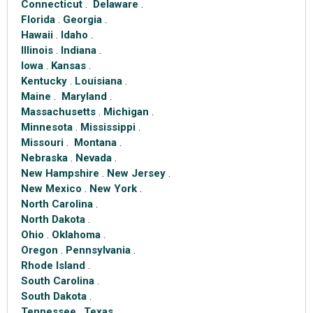
Connecticut
.
Delaware
.
Florida
.
Georgia
.
Hawaii
.
Idaho
.
Illinois
.
Indiana
.
Iowa
.
Kansas
.
Kentucky
.
Louisiana
.
Maine
.
Maryland
.
Massachusetts
.
Michigan
.
Minnesota
.
Mississippi
.
Missouri
.
Montana
.
Nebraska
.
Nevada
.
New Hampshire
.
New Jersey
.
New Mexico
.
New York
.
North Carolina
.
North Dakota
.
Ohio
.
Oklahoma
.
Oregon
.
Pennsylvania
.
Rhode Island
.
South Carolina
.
South Dakota
.
Tennessee
.
Texas
.