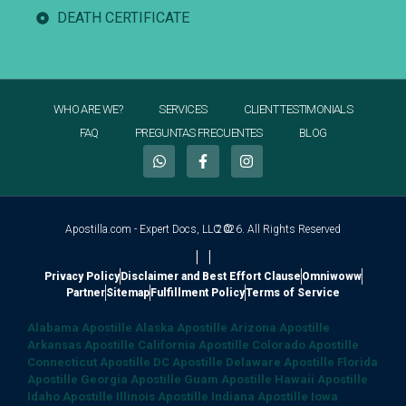
DEATH CERTIFICATE
WHO ARE WE?
SERVICES
CLIENT TESTIMONIALS
FAQ
PREGUNTAS FRECUENTES
BLOG
Apostilla.com - Expert Docs, LLC ©
2026. All Rights Reserved
|
|
Privacy Policy
Disclaimer and Best Effort Clause
Omniwoww
Partner
Sitemap
Fulfillment Policy
Terms of Service
Alabama Apostille
Alaska Apostille
Arizona Apostille
Arkansas Apostille
California Apostille
Colorado Apostille
Connecticut Apostille
DC Apostille
Delaware Apostille
Florida
Apostille
Georgia Apostille
Guam Apostille
Hawaii Apostille
Idaho Apostille
Illinois Apostille
Indiana Apostille
Iowa