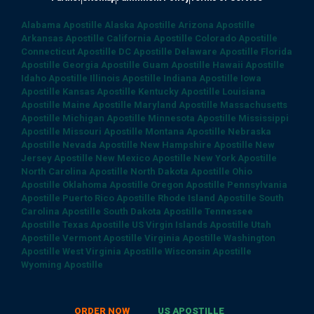
Alabama Apostille
Alaska Apostille
Arizona Apostille
Arkansas Apostille
California Apostille
Colorado Apostille
Connecticut Apostille
DC Apostille
Delaware Apostille
Florida
Apostille
Georgia Apostille
Guam Apostille
Hawaii Apostille
Idaho Apostille
Illinois Apostille
Indiana Apostille
Iowa
Apostille
Kansas Apostille
Kentucky Apostille
Louisiana
Apostille
Maine Apostille
Maryland Apostille
Massachusetts
Apostille
Michigan Apostille
Minnesota Apostille
Mississippi
Apostille
Missouri Apostille
Montana Apostille
Nebraska
Apostille
Nevada Apostille
New Hampshire Apostille
New
Jersey Apostille
New Mexico Apostille
New York Apostille
North Carolina Apostille
North Dakota Apostille
Ohio
Apostille
Oklahoma Apostille
Oregon Apostille
Pennsylvania
Apostille
Puerto Rico Apostille
Rhode Island Apostille
South
Carolina Apostille
South Dakota Apostille
Tennessee
Apostille
Texas Apostille
US Virgin Islands Apostille
Utah
Apostille
Vermont Apostille
Virginia Apostille
Washington
Apostille
West Virginia Apostille
Wisconsin Apostille
Wyoming Apostille
ORDER NOW
US APOSTILLE