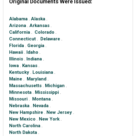
Original Documents Were Issued:
Alabama
.
Alaska
.
Arizona
.
Arkansas
.
California
.
Colorado
.
Connecticut
.
Delaware
.
Florida
.
Georgia
.
Hawaii
.
Idaho
.
Illinois
.
Indiana
.
Iowa
.
Kansas
.
Kentucky
.
Louisiana
.
Maine
.
Maryland
.
Massachusetts
.
Michigan
.
Minnesota
.
Mississippi
.
Missouri
.
Montana
.
Nebraska
.
Nevada
.
New Hampshire
.
New Jersey
.
New Mexico
.
New York
.
North Carolina
.
North Dakota
.