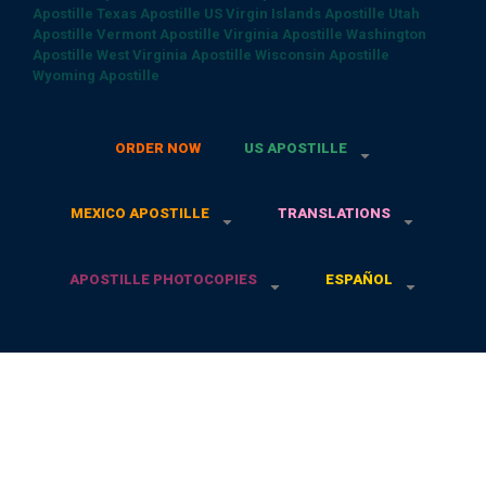
Apostille
Texas Apostille
US Virgin Islands Apostille
Utah
Apostille
Vermont Apostille
Virginia Apostille
Washington
Apostille
West Virginia Apostille
Wisconsin Apostille
Wyoming Apostille
ORDER NOW
US APOSTILLE
MEXICO APOSTILLE
TRANSLATIONS
APOSTILLE PHOTOCOPIES
ESPAÑOL