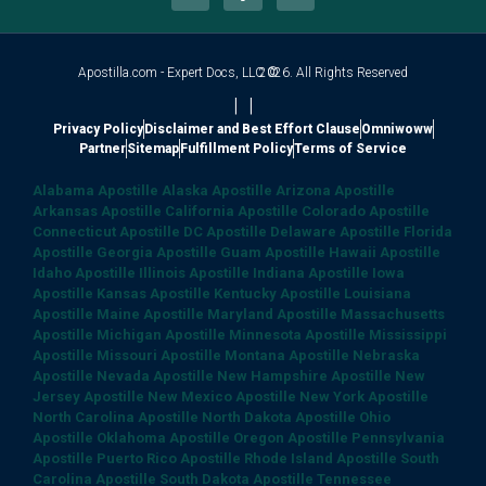
Apostilla.com - Expert Docs, LLC ©
2026. All Rights Reserved
|
|
Privacy Policy
Disclaimer and Best Effort Clause
Omniwoww
Partner
Sitemap
Fulfillment Policy
Terms of Service
Alabama Apostille
Alaska Apostille
Arizona Apostille
Arkansas Apostille
California Apostille
Colorado Apostille
Connecticut Apostille
DC Apostille
Delaware Apostille
Florida
Apostille
Georgia Apostille
Guam Apostille
Hawaii Apostille
Idaho Apostille
Illinois Apostille
Indiana Apostille
Iowa
Apostille
Kansas Apostille
Kentucky Apostille
Louisiana
Apostille
Maine Apostille
Maryland Apostille
Massachusetts
Apostille
Michigan Apostille
Minnesota Apostille
Mississippi
Apostille
Missouri Apostille
Montana Apostille
Nebraska
Apostille
Nevada Apostille
New Hampshire Apostille
New
Jersey Apostille
New Mexico Apostille
New York Apostille
North Carolina Apostille
North Dakota Apostille
Ohio
Apostille
Oklahoma Apostille
Oregon Apostille
Pennsylvania
Apostille
Puerto Rico Apostille
Rhode Island Apostille
South
Carolina Apostille
South Dakota Apostille
Tennessee